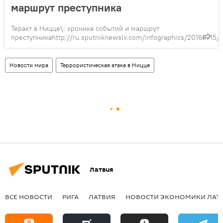
маршрут преступника
Теракт в Ницце\: хроника событий и маршрут
преступникаhttp://ru.sputniknewslv.com/infographics/20160715/
Новости мира
Террористическая атака в Ницце
Латвия
ВСЕ НОВОСТИ
РИГА
ЛАТВИЯ
НОВОСТИ ЭКОНОМИКИ ЛАТ