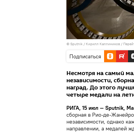
© Sputnik / Кирилл Каллиников
/
Перей
Подписаться
Несмотря на самый ма
независимости, сборна
наград. До этого луч
четыре медали на летн
РИГА, 15 июл — Sputnik, М
сборная в Рио-де-Жанейро
независимости, однако ка
направлении, а медалей ж