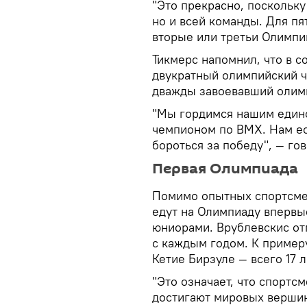
"Это прекрасно, поскольку 
но и всей команды. Для пя
вторые или третьи Олимпи
Тикмерс напомнил, что в 
двукратный олимпийский 
дважды завоевавший олимп
"Мы гордимся нашим един
чемпионом по ВМХ. Нам ест
бороться за победу", — го
Первая Олимпиада
Помимо опытных спортсмен
едут на Олимпиаду впервые
юниорами. Врублевскис от
с каждым годом. К пример
Кетие Бирзуле — всего 17 л
"Это означает, что спортс
достигают мировых вершин