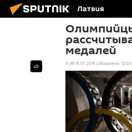
Латвия
Олимпийцы
рассчитыва
медалей
11:49 15.07.2016
(обновлено:
12:00