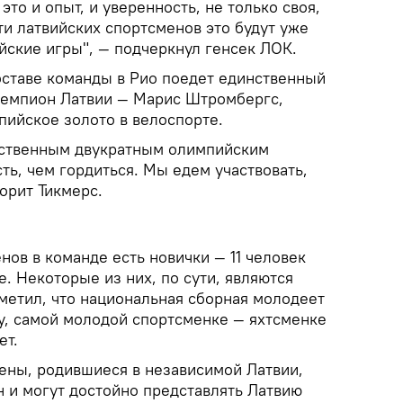
это и опыт, и уверенность, не только своя,
ти латвийских спортсменов это будут уже
йские игры", — подчеркнул генсек ЛОК.
составе команды в Рио поедет единственный
чемпион Латвии — Марис Штромбергс,
ийское золото в велоспорте.
ственным двукратным олимпийским
ь, чем гордиться. Мы едем участвовать,
ворит Тикмерс.
ов в команде есть новички — 11 человек
. Некоторые из них, по сути, являются
метил, что национальная сборная молодеет
у, самой молодой спортсменке — яхтсменке
ет.
мены, родившиеся в независимой Латвии,
 и могут достойно представлять Латвию