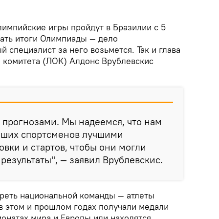
лимпийские игры пройдут в Бразилии с 5
вать итоги Олимпиады — дело
й специалист за него возьмется. Так и глава
 комитета (ЛОК) Алдонс Врублевскис
я прогнозами. Мы надеемся, что нам
наших спортсменов лучшими
овки и стартов, чтобы они могли
результаты", — заявил Врублевскис.
треть национальной команды — атлеты
 в этом и прошлом годах получали медали
ионатах мира и Европы или находятся