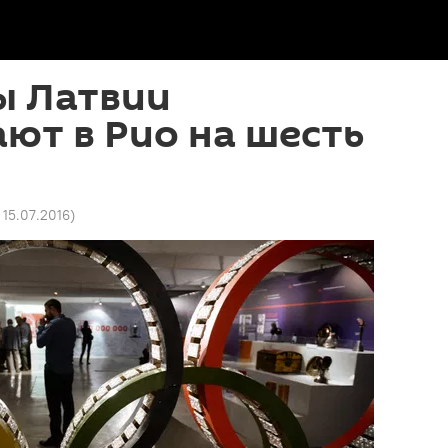
 Латвии
ют в Рио на шесть
 15.07.2016
)