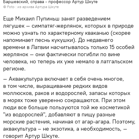
Баршевский, справа - профессор Артур Шкуте
© Foto : из архива Артура Шкуте
Еще Михаил Пупиньш занят разведением
лягушек — симпатяг-жерлянок, которых в природе
можно узнать по характерному кваканью (скорее
напоминает песнь кукушки). До недавнего
времени в Латвии насчитывалось только 15 особей
жерлянок — они фактически погибли по вине
человека, но теперь их уже немало в латгальском
регионе.
— Аквакультура включает в себя очень многое,
в том числе, выращивание редких видов
моллюсков, раков и водорослей, запасы которых
в морях тоже уверенно сокращаются. При этом
люди все больше пользуются той же косметикой
"из водорослей", добавляют в пищу разные
морские растения, начиная от агар-агара. Поэтому,
аквакультура – не экзотика, а необходимость, —
говорит Артур Шкуте.