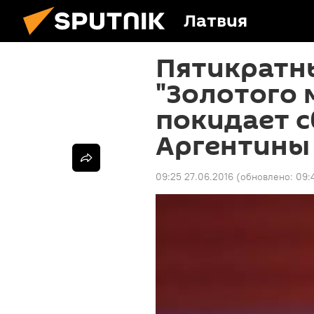
Латвия
Пятикратн
"Золотого 
покидает 
Аргентины
09:25 27.06.2016
(обновлено:
09: