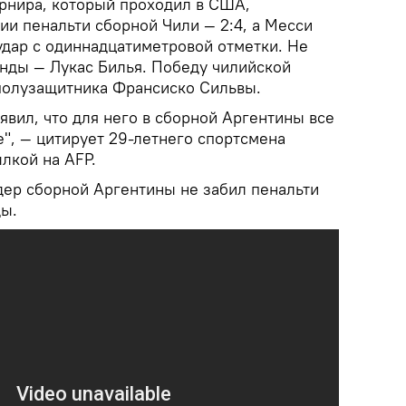
урнира, который проходил в США,
ии пенальти сборной Чили — 2:4, а Месси
удар с одиннадцатиметровой отметки. Не
анды — Лукас Билья. Победу чилийской
полузащитника Франсиско Сильвы.
вил, что для него в сборной Аргентины все
", — цитирует 29-летнего спортсмена
ылкой на AFP.
дер сборной Аргентины не забил пенальти
ды.