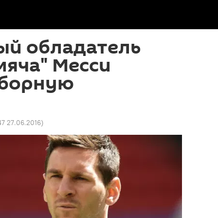
ый обладатель
мяча" Месси
сборную
47 27.06.2016
)