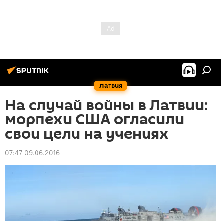
Латвия
На случай войны в Латвии:
морпехи США огласили
свои цели на учениях
07:47 09.06.2016