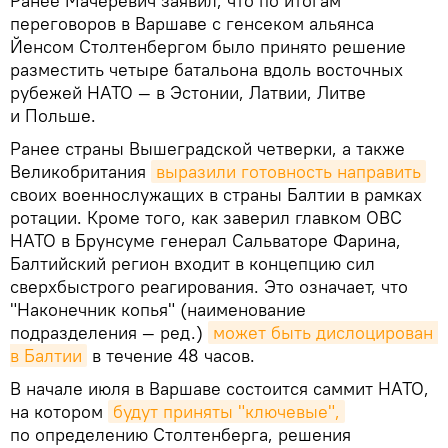
Ранее Мачеревич заявил, что по итогам
переговоров в Варшаве с генсеком альянса
Йенсом Столтенбергом было принято решение
разместить четыре батальона вдоль восточных
рубежей НАТО — в Эстонии, Латвии, Литве
и Польше.
Ранее страны Вышеградской четверки, а также
Великобритания
выразили готовность направить
своих военнослужащих в страны Балтии в рамках
ротации. Кроме того, как заверил главком ОВС
НАТО в Брунсуме генерал Сальваторе Фарина,
Балтийский регион входит в концепцию сил
сверхбыстрого реагирования. Это означает, что
"Наконечник копья" (наименование
подразделения — ред.)
может быть дислоцирован 
в Балтии
в течение 48 часов.
В начале июля в Варшаве состоится саммит НАТО,
на котором
будут приняты "ключевые",
по определению Столтенберга, решения