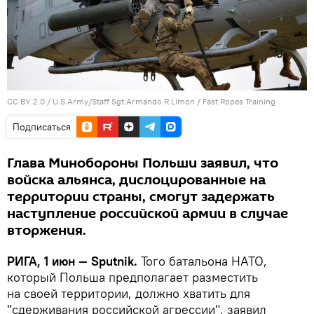
CC BY 2.0
/
U.S.Army/Staff Sgt.Armando R.Limon
/
Fast Ropes Training
Подписаться
Глава Минобороны Польши заявил, что
войска альянса, дислоцированные на
территории страны, смогут задержать
наступление российской армии в случае
вторжения.
РИГА, 1 июн — Sputnik.
Того батальона НАТО,
который Польша предполагает разместить
на своей территории, должно хватить для
"сдерживания российской агрессии", заявил