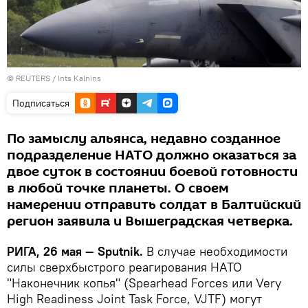
©
REUTERS
/ Ints Kalnins
Подписаться
По замыслу альянса, недавно созданное
подразделение НАТО должно оказаться за
двое суток в состоянии боевой готовности
в любой точке планеты. О своем
намерении отправить солдат в Балтийский
регион заявила и Вышеградская четверка.
РИГА, 26 мая — Sputnik.
В случае необходимости
силы сверхбыстрого реагирования НАТО
"Наконечник копья" (
Spearhead Forces или
Very
High Readiness Joint Task Force,
VJTF
)
могут