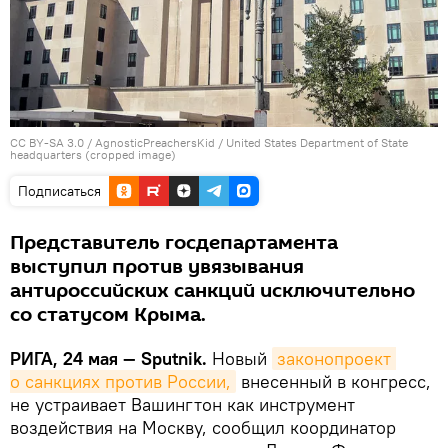
CC BY-SA 3.0
/
AgnosticPreachersKid
/
United States Department of State
headquarters (cropped image)
Подписаться
Представитель госдепартамента
выступил против увязывания
антироссийских санкций исключительно
со статусом Крыма.
РИГА, 24 мая — Sputnik.
Новый
законопроект 
о санкциях против России,
внесенный в конгресс,
не устраивает Вашингтон как инструмент
воздействия на Москву, сообщил координатор