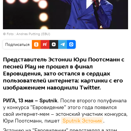
© Foto : Andres Putting (EBU)
Подписаться
Представитель Эстонии Юри Поотсманн с
песней Play не прошел в финал
Евровидения, зато остался в сердцах
пользователей интернета: картинки с его
изображением наводнили Twitter.
РИГА, 13 мая – Sputnik
. После второго полуфинала
у конкурса "Евровидение" этого года появился
свой интернет-мем – эстонский участник конкурса,
Юри Поотсманн, пишет
Sputnik Эстония
.
Эстонию на "Евровидении" представлял в этом