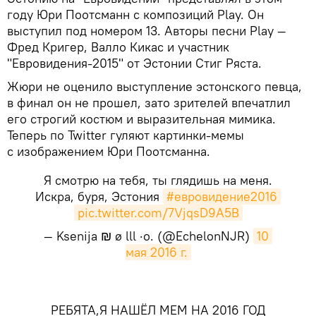
году Юри Поотсманн с композиций Play. Он
выступил под номером 13. Авторы песни Play —
Фред Кригер, Валло Кикас и участник
"Евровидения-2015" от Эстонии Стиг Ряста.
Жюри не оценило выступление эстонского певца,
в финал он не прошел, зато зрителей впечатлил
его строгий костюм и выразительная мимика.
Теперь по Twitter гуляют картинки-мемы
с изображением Юри Поотсманна.
Я смотрю на тебя, ты глядишь на меня.
Искра, буря, Эстония
#евровидение2016
pic.twitter.com/7VjqsD9A5B
— Ksenija ₪ ø lll ·o. (@EchelonNJR)
10 
мая 2016 г.
РЕБЯТА,Я НАШЁЛ МЕМ НА 2016 ГОД