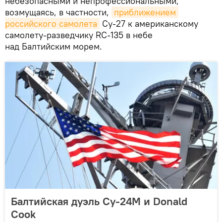
небезопасными и непрофессиональными,
возмущаясь, в частности,
приближением 
российского самолета
Су-27 к американскому
самолету-разведчику RC-135 в небе
над Балтийским морем.
Балтийская дуэль Су-24М и Donald
Cook