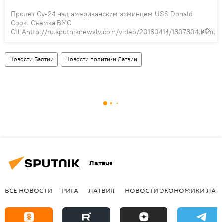
Пролет Су-24 над американским эсминцем USS Donald
Cook. Съемка ВМС
СШАhttp://ru.sputniknewslv.com/video/20160414/1307304.html
Новости Балтии
Новости политики Латвии
Латвия
ВСЕ НОВОСТИ
РИГА
ЛАТВИЯ
НОВОСТИ ЭКОНОМИКИ ЛАТ