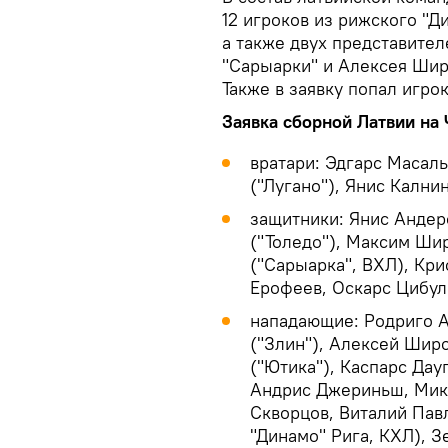
12 игроков из рижского "Д
а также двух представите
"Сарыарки" и Алексея Шир
Также в заявку попал игро
Заявка сборной Латвии на
вратари: Эдгарс Масаль
("Лугано"), Янис Калн
защитники: Янис Андер
("Толедо"), Максим Шир
("Сарыарка", ВХЛ), Кри
Ерофеев, Оскарс Цибуль
нападающие: Родриго А
("Злин"), Алексей Шир
("Ютика"), Каспарс Дау
Андрис Джериньш, Мике
Скворцов, Виталий Пав
"Динамо" Рига, КХЛ), З