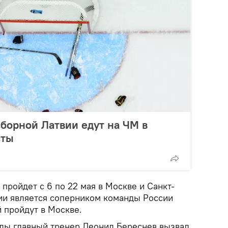
сборной Латвии едут на ЧМ в
сты
пройдет с 6 по 22 мая в Москве и Санкт-
ии является соперником команды России
й пройдут в Москве.
нды главный тренер Леонид Береснев вызвал