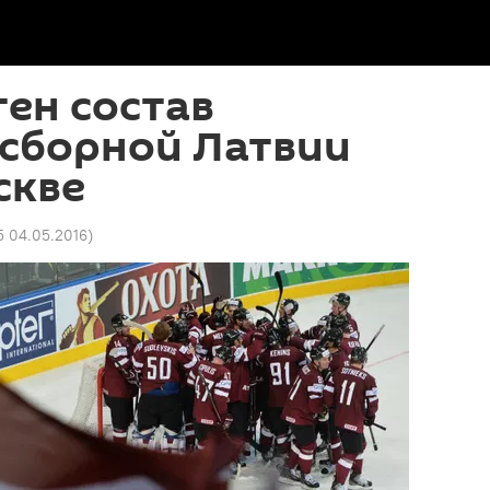
тен состав
 сборной Латвии
скве
5 04.05.2016
)