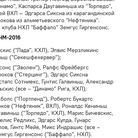
инамо", Каспарса Даугавиньша из "Торпедо",
лей ВХЛ — Эдгарса Сиксна из карагандинской
окова из альметьевского "Нефтяника".
к клуба НХЛ "Баффало" Земгус Гиргенсонс.
 ЧМ-2016
скис ("Лада", КХЛ), Элвис Мерзликинс
иньш ("Секешфехервер");
сонс ("Зволен"), Ралфс Фрейбергс
оков ("Стерцинг"), Эдгарс Сиксна
стапс Сотниекс, Гунтис Галвиньш, Александр
скис (все – "Динамо" Рига, КХЛ);
болс ("Портленд"), Робертс Букартс
оков ("Нефтяник", ВХЛ), Роналдс Кениньш
гавиньш ("Торпедо", КХЛ), Марис Бичевскис,
лис Редлихс, Эдгарс Кулда, Гунарс
лов, Гинтс Мейя, Микс Индрашис (все –
емгус Гиргенсонс ("Баффало", НХЛ).