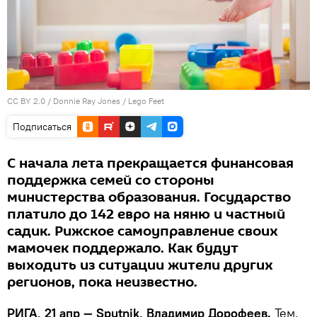
CC BY 2.0
/
Donnie Ray Jones
/
Lego Feet
Подписаться
С начала лета прекращается финансовая
поддержка семей со стороны
министерства образования. Государство
платило до 142 евро на няню и частный
садик. Рижское самоуправление своих
мамочек поддержало. Как будут
выходить из ситуации жители других
регионов, пока неизвестно.
РИГА, 21 апр — Sputnik, Владимир Дорофеев.
Тем,