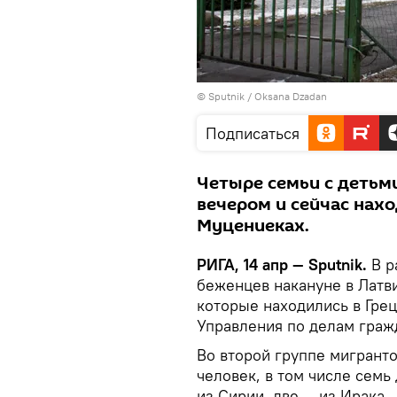
© Sputnik / Oksana Dzadan
Подписаться
Четыре семьи с детьм
вечером и сейчас нах
Муцениеках.
РИГА, 14 апр — Sputnik.
В р
беженцев накануне в Латв
которые находились в Грец
Управления по делам граж
Во второй группе мигрант
человек, в том числе сем
из Сирии, две — из Ирака.