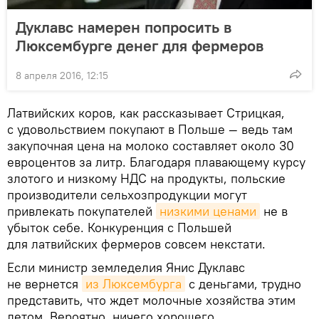
Дуклавс намерен попросить в
Люксембурге денег для фермеров
8 апреля 2016, 12:15
Латвийских коров, как рассказывает Стрицкая,
с удовольствием покупают в Польше — ведь там
закупочная цена на молоко составляет около 30
евроцентов за литр. Благодаря плавающему курсу
злотого и низкому НДС на продукты, польские
производители сельхозпродукции могут
привлекать покупателей
низкими ценами
не в
убыток себе. Конкуренция с Польшей
для латвийских фермеров совсем некстати.
Если министр земледелия Янис Дуклавс
не вернется
из Люксембурга
с деньгами, трудно
представить, что ждет молочные хозяйства этим
летом. Вероятно, ничего хорошего.