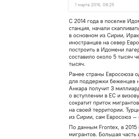
1 марта 2016, 08:25
С 2014 года в поселке Ид
станция, начали скаплива
в основном из Сирии, Ирак
иностранцев на север Евр
построить в Идомени лагер
составило около 5 тысяч ч
тысяч.
Ранее страны Евросоюза 
для поддержки беженцев н
Анкара получит 3 миллиар
о вступлении в ЕС и визов
сократит приток мигрантов
на своей территории. Турц
из Сирии, сам Евросоюз — 
По данным Frontex, в 2015
мигрантов. Большая часть 