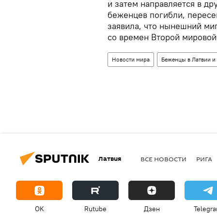
и затем направляется в др
беженцев погибли, пересе
заявила, что нынешний ми
со времен Второй мировой
Новости мира
Беженцы в Латвии и
Латвия
ВСЕ НОВОСТИ
РИГА
OK
Rutube
Дзен
Telegr