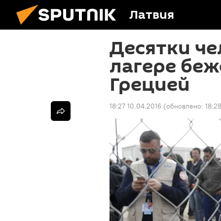
Латвия
Десятки че
лагере беж
Грецией
18:27 10.04.2016
(обновлено:
18:2