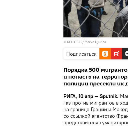
©
REUTERS
/ Marko Djurica
Подписаться
Порядка 500 мигранто
и попасть на террито
полиции пресекли их 
РИГА, 10 апр — Sputnik.
Ма
газ против мигрантов в хо
на границе Греции и Маке
со ссылкой агентство Фра
представителя гуманитарн