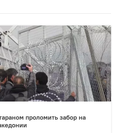
тараном проломить забор на
акедонии