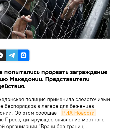
в попытались прорвать заграждение
рию Македонии. Представители
действия.
кедонская полиция применила слезоточивый
де беспорядков в лагере для беженцев
донии. Об этом сообщает
РИА Новости
нс Пресс, цитирующее заявление местного
ой организации "Врачи без границ".