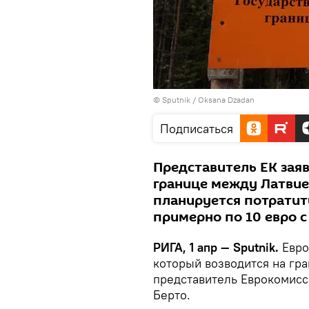
© Sputnik / Oksana Dzadan
Подписаться
Представитель ЕК заяви
границе между Латвией
планируется потратить
примерно по 10 евро с
РИГА, 1 апр — Sputnik.
Евро
который возводится на гр
представитель Еврокомисс
Берто.