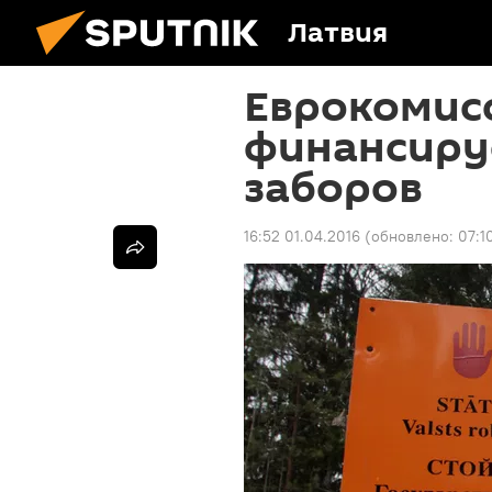
Латвия
Еврокомисс
финансиру
заборов
16:52 01.04.2016
(обновлено:
07:1