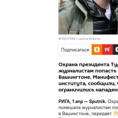
©
REUTERS
/ Joshua Roberts
Подписаться
Охрана президента Т
журналистам попасть 
Вашингтоне. Манифест
института, сообщили, 
ограничились нападен
РИГА, 1 апр — Sputnik.
Охра
помешала журналистам поп
в Вашингтоне, передает
Р