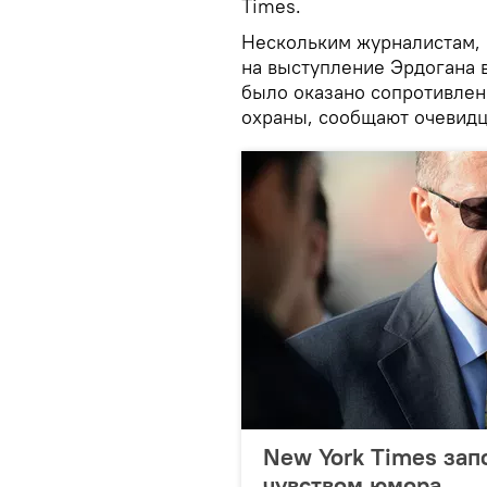
Times.
Нескольким журналистам, 
на выступление Эрдогана 
было оказано сопротивле
охраны, сообщают очевид
New York Times зап
чувством юмора