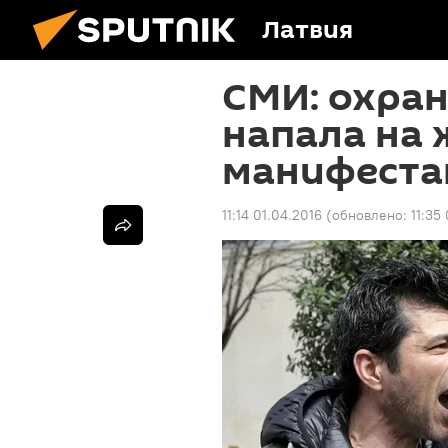
Латвия
СМИ: охран
напала на 
манифеста
11:14 01.04.2016
(обновлено:
11:35