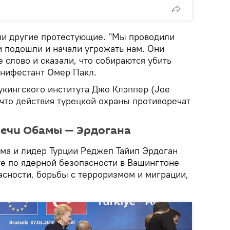
ли другие протестующие. "Мы проводили
 подошли и начали угрожать нам. Они
 слово и сказали, что собираются убить
анифестант Омер Пакл.
укингского института Джо Клэппер (Joe
, что действия турецкой охраны противоречат
речи Обамы — Эрдогана
а и лидер Турции Реджеп Тайип Эрдоган
те по ядерной безопасности в Вашингтоне
асности, борьбы с терроризмом и миграции,