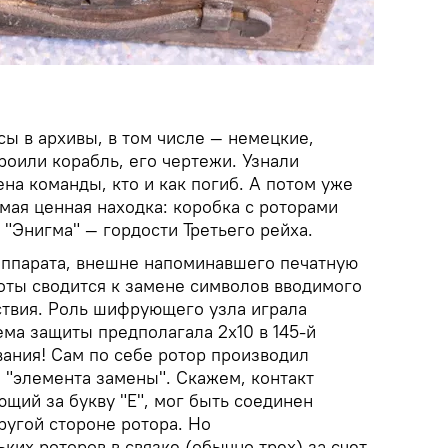
сы в архивы, в том числе — немецкие,
троили корабль, его чертежи. Узнали
на команды, кто и как погиб. А потом уже
мая ценная находка: коробка с роторами
"Энигма" — гордости Третьего рейха.
аппарата, внешне напоминавшего печатную
оты сводится к замене символов вводимого
ствия. Роль шифрующего узла играла
ма защиты предполагала 2x10 в 145-й
вания! Сам по себе ротор производил
 "элемента замены". Скажем, контакт
щий за букву "E", мог быть соединен
другой стороне ротора. Но
ких роторов в связке (обычно трех) за счет