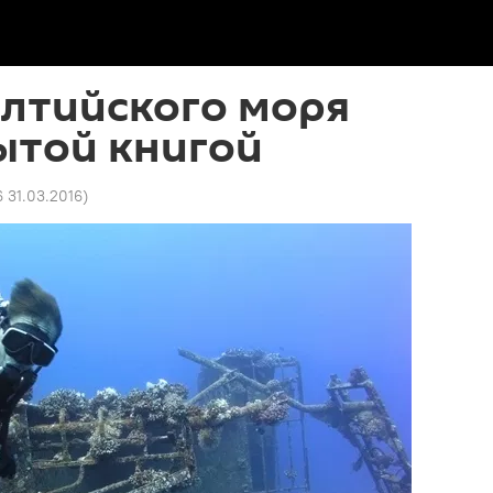
алтийского моря
ытой книгой
6 31.03.2016
)