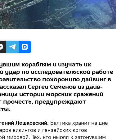
нувшим кораблям и изучать их
й удар по исследовательской работе
правительство похоронило дайвинг в
ассказал Сергей Семенов из дайв-
раницы истории морских сражений
т прочесть, предупреждают
сты.
вгений Лешковский.
Балтика хранит на дне
аров викингов и ганзейских когов
й мировой. Тех, кто нырял к затонувшим