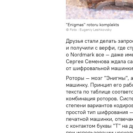
"Enigmas" rotoru komplekts
© Foto : Eugeniy Leshkovsky
Друзья стали делать запро
и получили с верфи, где с
о Nordmark все — даже име
Сергея Семенова ждала са
от шифровальной машинки 
Роторы — мозг "Энигмы", 
машинку. Принцип его раб
текста по таблице соответ
комбинация роторов. Систе
степени вариантов кодиро
простой тип шифрования —
печатной машинки, отвечаю
с контактом буквы "T" на 
при использовании несколь