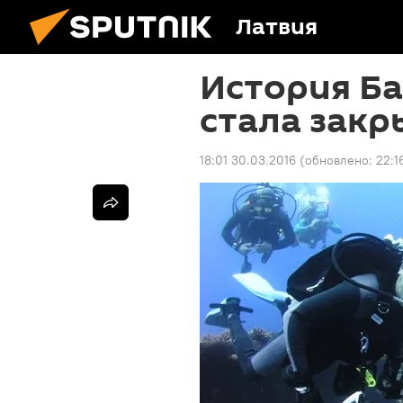
Латвия
История Б
стала закр
18:01 30.03.2016
(обновлено:
22:1