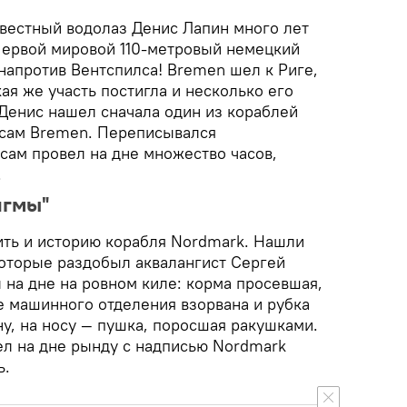
звестный водолаз Денис Лапин много лет
Первой мировой 110-метровый немецкий
напротив Вентспилса! Bremen шел к Риге,
кая же участь постигла и несколько его
Денис нашел сначала один из кораблей
 сам Bremen. Переписывался
сам провел на дне множество часов,
…
игмы"
ить и историю корабля Nordmark. Нашли
которые раздобыл аквалангист Сергей
 на дне на ровном киле: корма просевшая,
е машинного отделения взорвана и рубка
у, на носу — пушка, поросшая ракушками.
л на дне рынду с надписью Nordmark
ь.