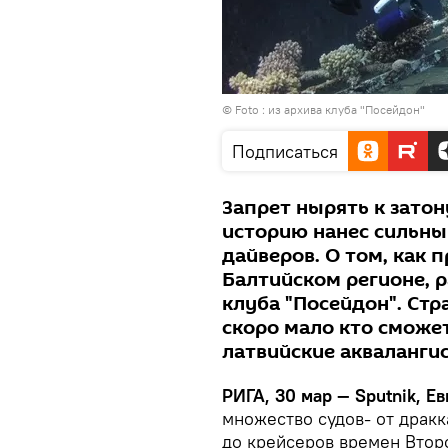
© Foto : из архива клуба "Посейдон"
Подписаться
Запрет нырять к зато
историю нанес сильны
дайверов. О том, как 
Балтийском регионе, р
клуба "Посейдон". Ст
скоро мало кто сможе
латвийские акваланги
РИГА, 30 мар — Sputnik, Е
множество судов- от дракк
до крейсеров времен Второ