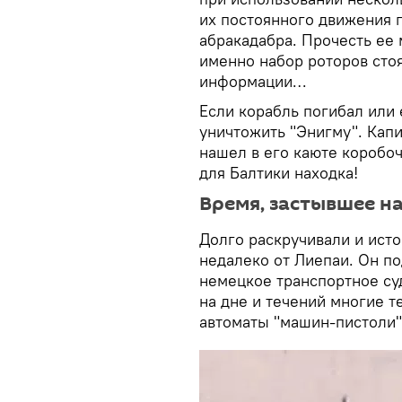
их постоянного движения 
абракадабра. Прочесть ее 
именно набор роторов сто
информации…
Если корабль погибал или 
уничтожить "Энигму". Кап
нашел в его каюте коробоч
для Балтики находка!
Время, застывшее н
Долго раскручивали и исто
недалеко от Лиепаи. Он по
немецкое транспортное су
на дне и течений многие т
автоматы "машин-пистоли"