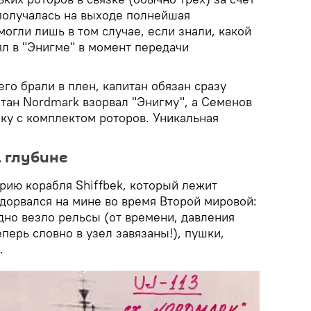
получалась на выходе полнейшая
могли лишь в том случае, если знали, какой
ял в "Энигме" в момент передачи
его брали в плен, капитан обязан сразу
итан Nordmark взорвал "Энигму", а Семенов
ку с комплектом роторов. Уникальная
а глубине
рию корабля Shiffbek, который лежит
дорвался на мине во время Второй мировой:
дно везло рельсы (от времени, давления
еперь словно в узел завязаны!), пушки,
.