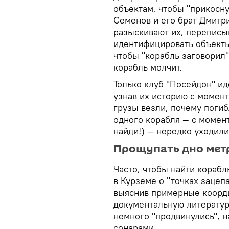
объектам, чтобы "прикосну
Семенов и его брат Дмитр
разыскивают их, переписы
идентифицировать объекты.
чтобы "корабль заговорил"
корабль молчит.
Только клуб "Посейдон" и
узнав их историю с момент
грузы везли, почему поги
одного корабля — с момент
найди!) — нередко уходили
Прощупать дно метр
Часто, чтобы найти кораб
в Курземе о "точках зацепа
выяснив примерные коорди
документальную литератур
немного "продвинулись", 
сонарами.