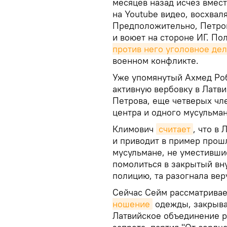
месяцев назад исчез вмест
на Youtube видео, восхвал
Предположительно, Петров
и воюет на стороне ИГ. П
против него уголовное де
военном конфликте.
Уже упомянутый Ахмед Роб
активную вербовку в Латви
Петрова, еще четверых чл
центра и одного мусульман
Климович
считает
, что в
и приводит в пример прош
мусульмане, не уместивши
помолиться в закрытый вн
полицию, та разогнала ве
Сейчас Сейм рассматривае
ношение
одежды, закрыва
Латвийское объединение р