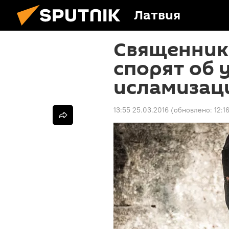
Латвия
Священник
спорят об 
исламизац
13:55 25.03.2016
(обновлено:
12:1