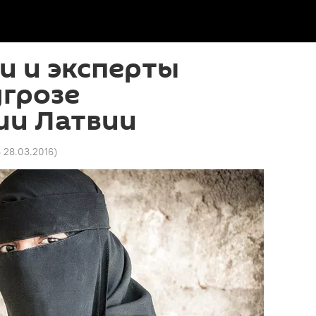
и и эксперты
угрозе
ии Латвии
6 28.03.2016
)