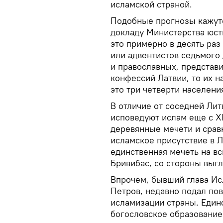
исламской страной.
Подобные прогнозы кажутся
докладу Министерства юст
это примерно в десять ра
или адвентистов седьмого 
и православных, представ
конфессий Латвии, то их 
это три четверти населени
В отличие от соседней Лит
исповедуют ислам еще с XI
деревянные мечети и срав
исламское присутствие в Л
единственная мечеть на вс
Бривибас, со стороны выг
Впрочем, бывший глава Ис
Петров, недавно подал пов
исламизации страны. Един
богословское образование