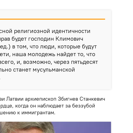
 ясной религиозной идентичности
 прав будет господин Климович
д.) в том, что люди, которые будут
ети, наша молодежь найдет то, что
всего, и, возможно, через пятьдесят
льно станет мусульманской
.
кви Латвии архиепископ Збигнев Станкевич
ердце, когда он наблюдает за беззубой
шению к иммигрантам.