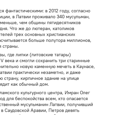
 фантастическими: в 2012 году, согласно
иции, в Латвии проживало 340 мусульман,
з меньше, чем общины пятидесятников
дня. Что же до лютеран, католиков
ителей трех основных христианских
насчитывается больше полутора миллионов,
я страны.
вы, где липки (литовские татары)
V века и смогли сохранить три старинные
нительно новую каменную мечеть в Каунасе,
атвии практически незаметно, и даже
ю страну, кирпичное здание на улице
лядит как обычный дом.
ламского культурного центра, Имран Олег
од для беспокойства всем, кто опасается
ственный мусульманин Латвии, получивший
 в Саудовской Аравии, Петров девять