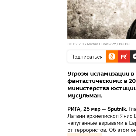
CC BY 2.0
/
Michał Huniewicz
/
Bui Bui
Подписаться
Угрозы исламизации в 
фантастическими: в 20
министерства юстиции
мусульман.
РИГА, 25 мар — Sputnik.
Гла
Латвии архиепископ Янис В
напуганные взрывами в Ев
от террористов. Об этом 