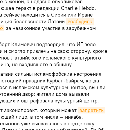
е с женой, а недавно опубликовал
яющее теракт в редакции Charlie Hebdo.
 сейчас находится в Сирии или Иране
олиция безопасности Латвии
возбудила 
ло
за незаконное участие в зарубежном
ерт Климович подтвердил, что ИГ вело
и и смогло привлечь на свою сторону, кроме
енов Латвийского исламского культурного
ина, не входившего в общину.
 Латвии сильны исламофобские настроения
логодний праздник Курбан-байрам, когда
еся в исламском культурном центре, вышли
утренний двор: жители дома вызвали
рующих и оштрафовала культурный центр.
т законопроект, который может
запретить 
ющей лицо, в том числе — никаба.
егионов уже высказалось в поддержку