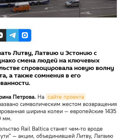
язать Литву, Латвию и Эстонию с
днако смена людей на ключевых
льстве спровоцировала новую волну
та, а также сомнения в его
ванности.
арина Петрова.
На
сайте проекта
a названо символическим жестом возвращения
нированная ширина колеи — европейские 1435
0 мм.
ельство Rail Baltica станет чем-то вроде
пути" — акции, объединившей Литву, Латвию