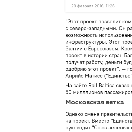
29 февраля 2016, 11:26
"Этот проект позволит ко
с северо-западными. Он р
возможность использовани
инфраструктуры. Этот про
Балтии с Евросоюзом. Кро
проект в истории стран Ба
получат работу, деньги бу
одобряю этот проект", — г
Анрийс Матисс ("Единство"
На сайте Rail Baltica сказ
50 милллионов пассажиров 
Московская ветка
Однако смена правительств
на проект. Вместо "Единс
руководит "Союз зеленых 