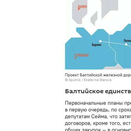
Проект Балтийской железной дор
© Sputnik / Ekaterina Starova
Балтийское единст
Первоначальные планы пр
в первую очередь, по срока
депутатам Сейма, что зат
договоров, кроме того, ес
общих закупок — в основно