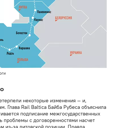
оги
во
етерпели некоторые изменения — и,
м. Глава Rail Baltica Байба Рубеса объяснила
ягивается подписание межгосударственных
ть проблемы с договоренностями насчет
м из-за литовской позиции. Правда,