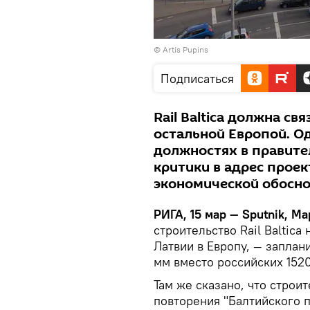
©
Artis Pupins
Подписаться
Rail Baltica должна св
остальной Европой. О
должностях в правите
критики в адрес проек
экономической обосно
РИГА, 15 мар — Sputnik, М
строительство Rail Baltic
Латвии в Европу, — запла
мм вместо российских 152
Там же сказано, что строит
повторения "Балтийского 