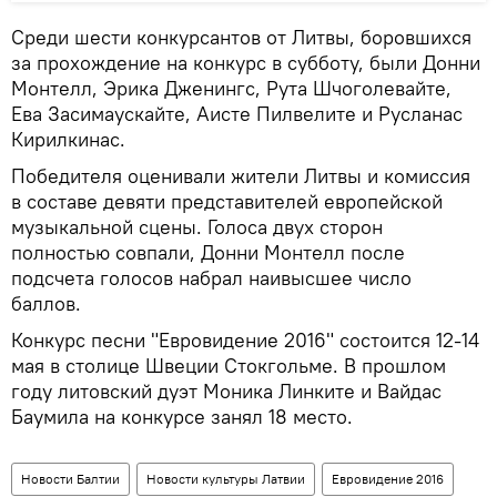
Среди шести конкурсантов от Литвы, боровшихся
за прохождение на конкурс в субботу, были Донни
Монтелл, Эрика Дженингс, Рута Шчоголевайте,
Ева Засимаускайте, Аисте Пилвелите и Русланас
Кирилкинас.
Победителя оценивали жители Литвы и комиссия
в составе девяти представителей европейской
музыкальной сцены. Голоса двух сторон
полностью совпали, Донни Монтелл после
подсчета голосов набрал наивысшее число
баллов.
Конкурс песни "Евровидение 2016" состоится 12-14
мая в столице Швеции Стокгольме. В прошлом
году литовский дуэт Моника Линките и Вайдас
Баумила на конкурсе занял 18 место.
Новости Балтии
Новости культуры Латвии
Евровидение 2016