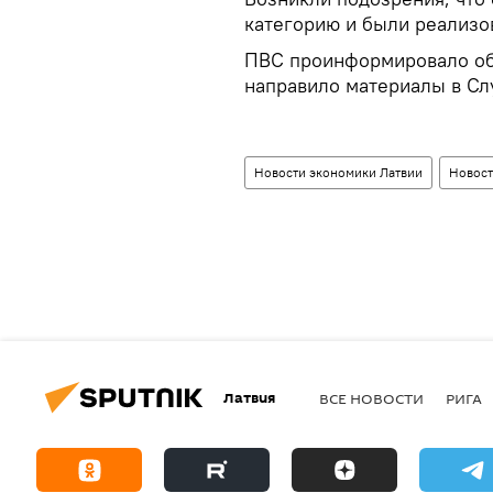
категорию и были реализов
ПВС проинформировало об 
направило материалы в Сл
Новости экономики Латвии
Новост
Латвия
ВСЕ НОВОСТИ
РИГА