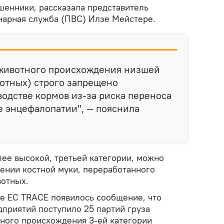
шенники, рассказала представитель
нарная служба (ПВС) Илзе Мейстере.
животного происхождения низшей
отных) строго запрещено
водстве кормов из-за риска переноса
е энцефалопатии", — пояснила
ее высокой, третьей категории, можно
лении костной муки, переработанного
вотных.
ме ЕС TRACE появилось сообщение, что
дприятий поступило 25 партий груза
ного происхождения 3-ей категории