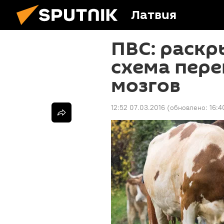
Латвия
ПВС: раскр
схема пер
мозгов
12:52 07.03.2016
(обновлено:
16:4