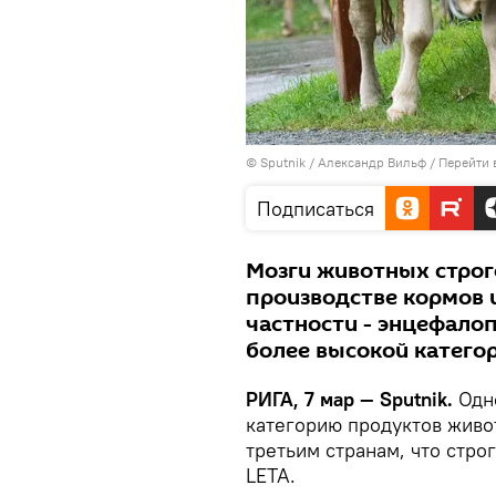
© Sputnik / Александр Вильф
/
Перейти 
Подписаться
Мозги животных строг
производстве кормов и
частности - энцефало
более высокой категор
РИГА, 7 мар — Sputnik.
Одн
категорию продуктов живо
третьим странам, что стро
LETA.