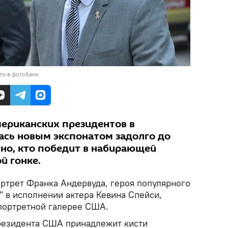
ти в фотобанк
мериканских президентов в
сь новым экспонатом задолго до
стно, кто победит в набирающей
й гонке.
ртрет Франка Андервуда, героя популярного
" в исполнении актера Кевина Спейси,
портретной галерее США.
езидента США принадлежит кисти