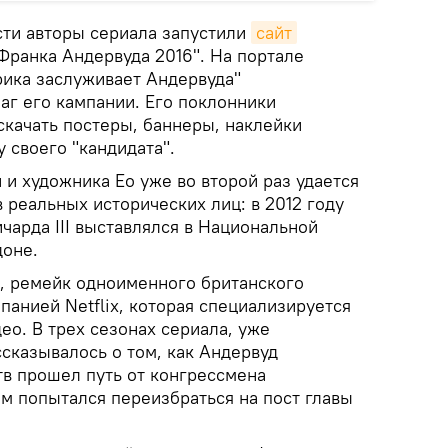
ти авторы сериала запустили
сайт
Франка Андервуда 2016". На портале
рика заслуживает Андервуда"
аг его кампании. Его поклонники
скачать постеры, баннеры, наклейки
 своего "кандидата".
и художника Ео уже во второй раз удается
в реальных исторических лиц: в 2012 году
ичарда III выставлялся в Национальной
доне.
, ремейк одноименного британского
панией Netflix, которая специализируется
ео. В трех сезонах сериала, уже
ссказывалось о том, как Андервуд
тв прошел путь от конгрессмена
ем попытался переизбраться на пост главы