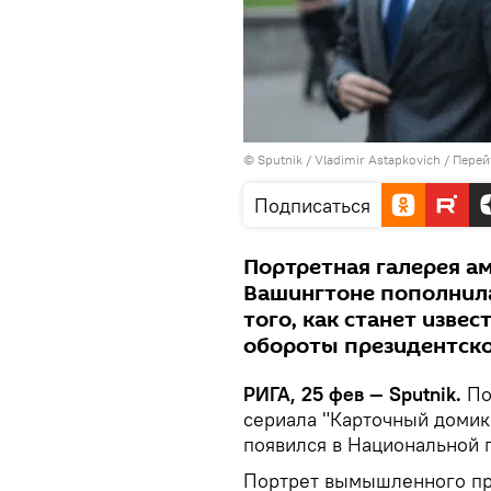
© Sputnik / Vladimir Astapkovich
/
Перей
Подписаться
Портретная галерея а
Вашингтоне пополнила
того, как станет изве
обороты президентско
РИГА, 25 фев — Sputnik.
По
сериала "Карточный домик
появился в Национальной 
Портрет вымышленного пр