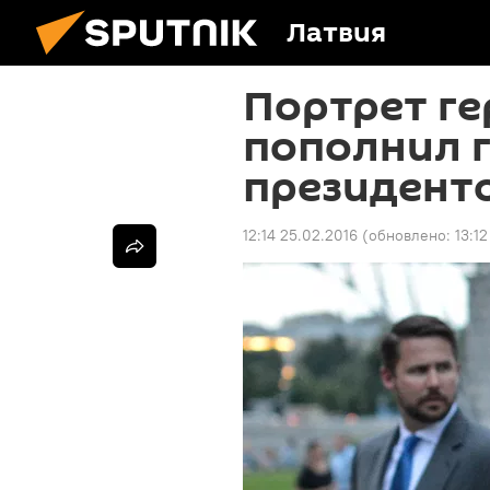
Латвия
Портрет ге
пополнил 
президент
12:14 25.02.2016
(обновлено:
13:1