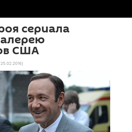
роя сериала
галерею
ов США
2 25.02.2016
)