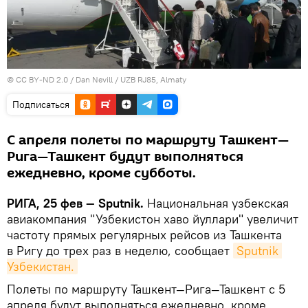
©
CC BY-ND 2.0 / Dan Nevill
/
UZB RJ85, Almaty
Подписаться
С апреля полеты по маршруту Ташкент—
Рига—Ташкент будут выполняться
ежедневно, кроме субботы.
РИГА, 25 фев — Sputnik.
Национальная узбекская
авиакомпания "Узбекистон хаво йуллари" увеличит
частоту прямых регулярных рейсов из Ташкента
в Ригу до трех раз в неделю, сообщает
Sputnik 
Узбекистан.
Полеты по маршруту Ташкент—Рига—Ташкент с 5
апреля будут выполняться ежедневно, кроме