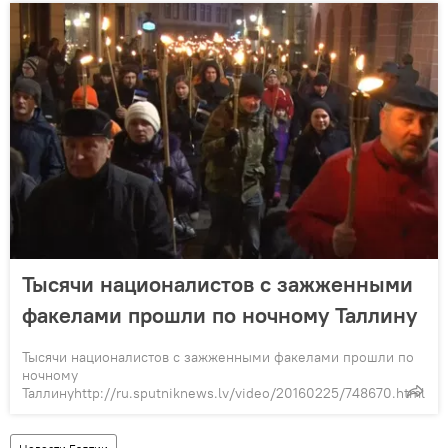
Тысячи националистов с зажженными
факелами прошли по ночному Таллину
Тысячи националистов с зажженными факелами прошли по
ночному
Таллинуhttp://ru.sputniknews.lv/video/20160225/748670.html