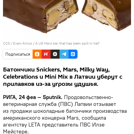
CC0
/
Evan-Amos
/
A US Mars bar that has been split in half
Подписаться
Батончики Snickers, Mars, Milky Way,
Celebrations и Mini Mix в Латвии уберут с
прилавков из-за угрозы удушья.
РИГА, 24 фев — Sputnik.
Продовольственно-
ветеринарная служба (ПВС) Латвии отзывает
из продажи шоколадные батончики производства
американского концерна Mars, сообщила
агентству LETA представитель ПВС Илзе
Мейстере.