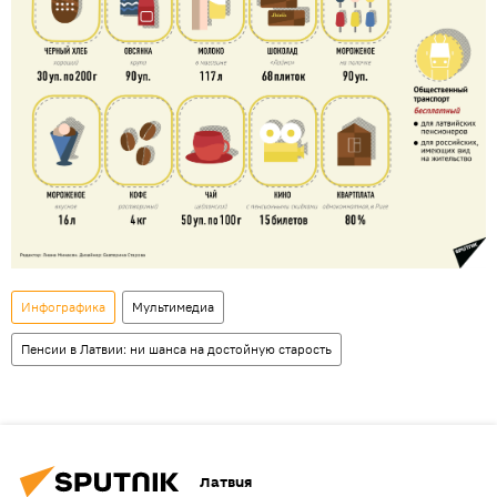
Инфографика
Мультимедиа
Пенсии в Латвии: ни шанса на достойную старость
Латвия