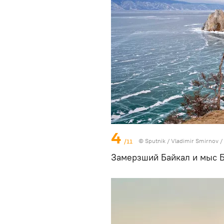
4
/11
© Sputnik / Vladimir Smirnov
/
Замерзший Байкал и мыс Б