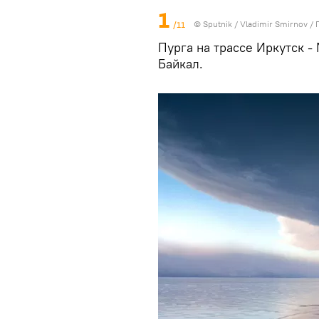
1
/11
© Sputnik / Vladimir Smirnov
/
Пурга на трассе Иркутск -
Байкал.