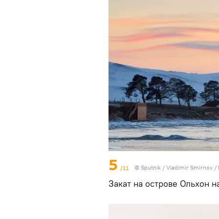
5
/11
© Sputnik / Vladimir Smirnov
/
Закат на острове Ольхон н