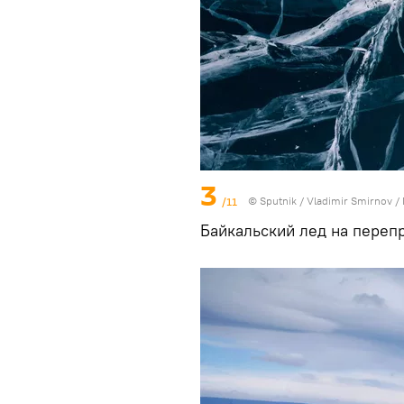
3
/11
© Sputnik / Vladimir Smirnov
/
Байкальский лед на перепр