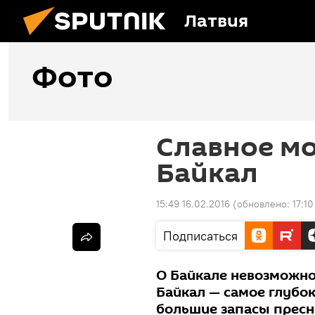
Латвия
Фото
Славное мо
Байкал
15:49 16.02.2016
(обновлено:
17:10
Подписаться
О Байкале невозможно 
Байкал — самое глубок
большие запасы пресн