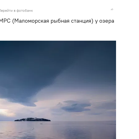
Перейти в фотобанк
 МРС (Маломорская рыбная станция) у озера