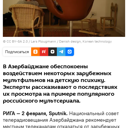
©
CC BY-SA 2.0 / Lars Plougmann
/
Danish design, Korean technology
Подписаться
В Азербайджане обеспокоены
воздействием некоторых зарубежных
мультфильмов на детскую психику.
Эксперты рассказывают о последствиях
их просмотра на примере популярного
российского мультсериала.
РИГА — 2 февраля, Sputnik.
Национальный совет
телерадиовещания Азербайджана рекомендует
местным телеканалам отказаться от зарубежных