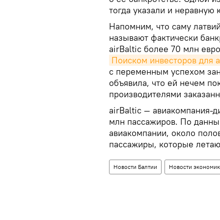
тогда указали и неравную 
Напомним, что саму латвий
называют фактически банк
airBaltic более 70 млн евр
Поиском инвесторов для ai
с переменным успехом зани
объявила, что ей нечем по
производителями заказанн
аirBaltic — авиакомпания-д
млн пассажиров. По данны
авиакомпании, около поло
пассажиры, которые летаю
Новости Балтии
Новости экономик