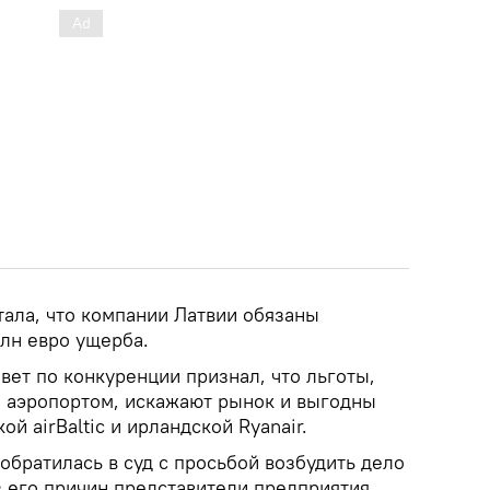
итала, что компании Латвии обязаны
млн евро ущерба.
вет по конкуренции признал, что льготы,
 аэропортом, искажают рынок и выгодны
й аirBaltic и ирландской Ryanair.
 обратилась в суд с просьбой возбудить дело
з его причин представители предприятия