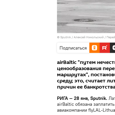
© Sputnik / Алексей Никольский
/
Перей
Подписаться
аirBaltic "путем нече
ценообразования пере
маршрутах", постанов
среду; это, считает л
причин ее банкротства
РИГА — 28 янв, Sputnik.
Ла
аirBaltic обязана заплатит
авиакомпании flyLAL-Lithua