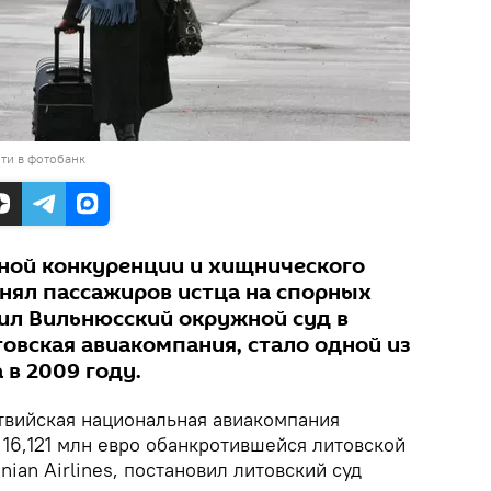
ти в фотобанк
стной конкуренции и хищнического
нял пассажиров истца на спорных
ил Вильнюсский окружной суд в
итовская авиакомпания, стало одной из
 в 2009 году.
твийская национальная авиакомпания
ь 16,121 млн евро обанкротившейся литовской
nian Airlines, постановил литовский суд