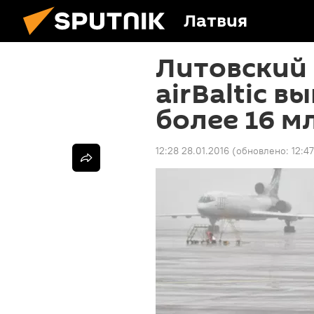
Латвия
Литовский 
аirBaltic в
более 16 м
12:28 28.01.2016
(обновлено:
12:4