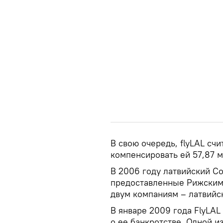
В свою очередь, flyLAL сч
компенсировать ей 57,87 
В 2006 году латвийский Со
предоставленные Рижским
двум компаниям – латвийско
В январе 2009 года FlyLAL
о ее банкротстве. Одной и