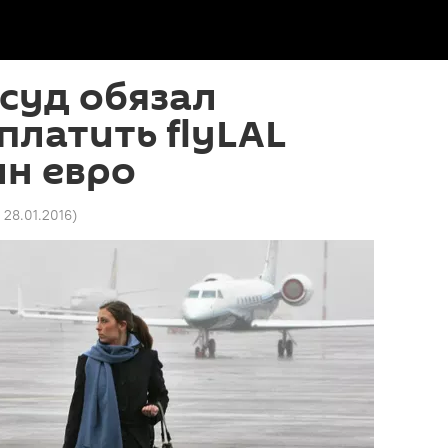
суд обязал
ыплатить flyLAL
лн евро
7 28.01.2016
)