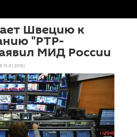
кает Швецию к
анию "РТР-
заявил МИД России
8 15.01.2016
)