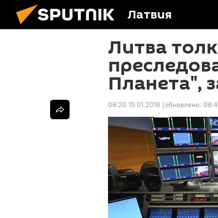
Латвия
Литва тол
преследов
Планета", 
08:20 15.01.2016
(обновлено:
08:4