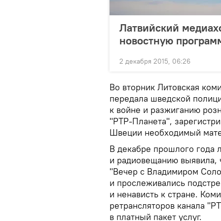
Латвийский медиах
новостную программ
2 декабря 2015, 06:26
Во вторник Литовская ком
передала шведской полиц
к войне и разжиганию роз
"РТР-Планета", зарегистр
Швеции необходимый матер
В декабре прошлого года 
и радиовещанию выявила, 
"Вечер с Владимиром Сол
и прослеживались подстре
и ненависть к стране. Ком
ретрансляторов канала "РТ
в платный пакет услуг.