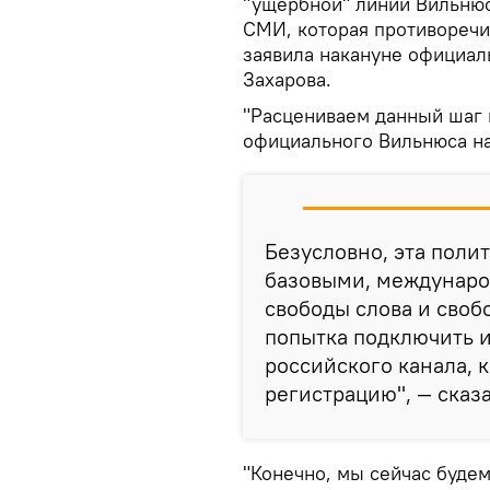
"ущербной" линии Вильнюс
СМИ, которая противореч
заявила накануне официа
Захарова.
"Расцениваем данный шаг
официального Вильнюса на
Безусловно, эта поли
базовыми, междунаро
свободы слова и своб
попытка подключить 
российского канала, 
регистрацию", — сказ
"Конечно, мы сейчас буде