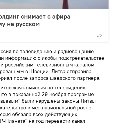
олдинг снимает с эфира
у на русском
иссия по телевидению и радиовещанию
ии информацию о якобы подстрекательстве
ни российским телевизионным каналом
ированным в Швеции. Литва отправила
иал после запроса шведского партнера.
литовская комиссия по телевидению
что в показанной 29 ноября программе
овьевым" были нарушены законы Литвы
кательство к межнациональной розне
иссия обязала всех действующих
Р-Планета" на год перевести канал