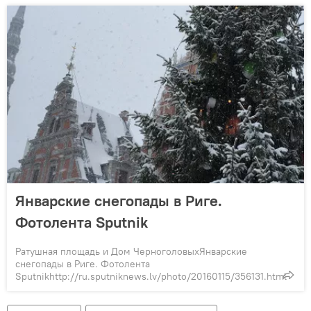
Январские снегопады в Риге.
Фотолента Sputnik
Ратушная площадь и Дом ЧерноголовыхЯнварские
снегопады в Риге. Фотолента
Sputnikhttp://ru.sputniknews.lv/photo/20160115/356131.html