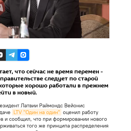
ает, что сейчас не время перемен -
 правительстве следует по старой
, которые хорошо работали в прежнем
йти в новый.
резидент Латвии Раймондс Вейонис
едаче
LTV "Один на один"
оценил работу
ов и сообщил, что при формировании нового
ерживаться того же принципа распределения