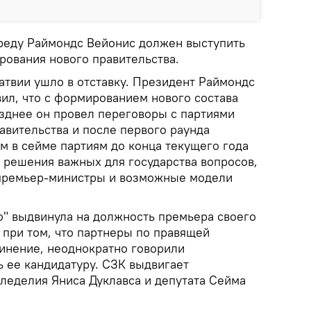
среду Раймондс Вейонис должен выступить
рования нового правительства.
атвии ушло в отставку. Президент Раймондс
вил, что с формированием нового состава
озднее он провел переговоры с партиями
авительства и после первого раунда
 в сейме партиям до конца текущего года
е решения важных для государства вопросов,
 премьер-министры и возможные модели
о" выдвинула на должность премьера своего
 при том, что партнеры по правящей
инение, неоднократно говорили
 ее кандидатуру. СЗК выдвигает
леделия Яниса Дуклавса и депутата Сейма