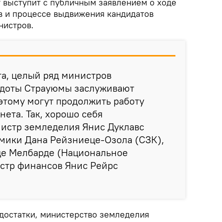
т выступит с публичным заявлением о ходе
 и процессе выдвижения кандидатов
нистров.
а, целый ряд министров
мдоты Страуюмы заслуживают
этому могут продолжить работу
нета. Так, хорошо себя
истр земледелия Янис Дуклавс
омики Дана Рейзниеце-Озола (СЗК),
це Мелбарде (Национальное
стр финансов Янис Рейрс
достатки, министерство земледелия