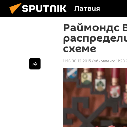
Латвия
Раймондс В
распредел
схеме
11:16 30.12.2015
(обновлено:
11:28