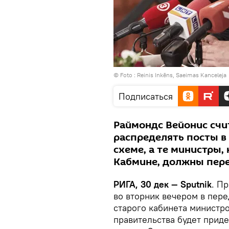
© Foto :
Reinis Inkēns, Saeimas Kanceleja
Подписаться
Раймондс Вейонис счит
распределять посты в
схеме, а те министры
Кабмине, должны пере
РИГА, 30 дек — Sputnik
. П
во вторник вечером в пер
старого кабинета министр
правительства будет прид