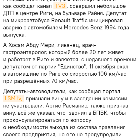
как сообщал канал
TV3
, совершил небольшое
ДТП в центре Риги, на бульваре Райня. Депутат
на микроавтобусе Renault Traffic инициировал
аварию с автомобилем Mercedes Benz 1994 года
выпуска.
А Хосам Абду Мери, ливанец, врач-
гастроэнтеролог, который более 20 лет живет
и работает в Риге и является с недавнего времени
депутатом от партии "Единство", 11 октября ехал
в автомашине по Риге со скоростью 106 км/час
при разрешённых 70 км/час.
Депутаты-автоводители, как сообщал портал
LSM.lv,
признали вину и в заседании комиссии
не участвовали. Артис Расманис, также признав
вину, всё же указал, что звонил в БПБК, чтобы
проконсультироваться по вопросу
о необходимости выхода из состава правления
своего предприятия, но его не предупредили