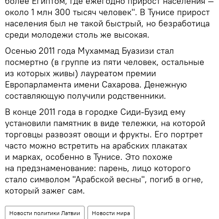
более Египтом, где ежегодно прирост населения —
около 1 млн 300 тысяч человек". В Тунисе прирост
населения был не такой быстрый, но безработица
среди молодежи столь же высокая.
Осенью 2011 года Мухаммад Буазизи стал
посмертно (в группе из пяти человек, остальные
из которых живы) лауреатом премии
Европарламента имени Сахарова. Денежную
составляющую получили родственники.
В конце 2011 года в городке Сиди-Бузид ему
установили памятник в виде тележки, на которой
торговцы развозят овощи и фрукты. Его портрет
часто можно встретить на арабских плакатах
и марках, особенно в Тунисе. Это похоже
на предзнаменование: парень, лицо которого
стало символом "Арабской весны", погиб в огне,
который зажег сам.
Новости политики Латвии
Новости мира