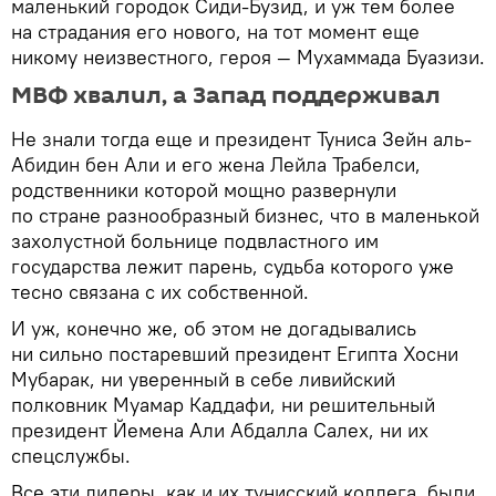
маленький городок Сиди-Бузид, и уж тем более
на страдания его нового, на тот момент еще
никому неизвестного, героя — Мухаммада Буазизи.
МВФ хвалил, а Запад поддерживал
Не знали тогда еще и президент Туниса Зейн аль-
Абидин бен Али и его жена Лейла Трабелси,
родственники которой мощно развернули
по стране разнообразный бизнес, что в маленькой
захолустной больнице подвластного им
государства лежит парень, судьба которого уже
тесно связана с их собственной.
И уж, конечно же, об этом не догадывались
ни сильно постаревший президент Египта Хосни
Мубарак, ни уверенный в себе ливийский
полковник Муамар Каддафи, ни решительный
президент Йемена Али Абдалла Салех, ни их
спецслужбы.
Все эти лидеры, как и их тунисский коллега, были