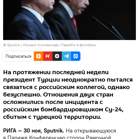
© Sputnik / Михаил Климентьев
/
Перейти в фотобанк
Подписаться
На протяжении последней недели
президент Турции неоднократно пытался
связаться с российским коллегой, однако
безуспешно. Отношения двух стран
осложнились после инцидента с
российским бомбардировщиком Су-24,
сбитым с турецкой территории.
РИГА — 30 ноя, Sputnik.
На открывающуюся
в Париже Конференцию сторон Рамочной