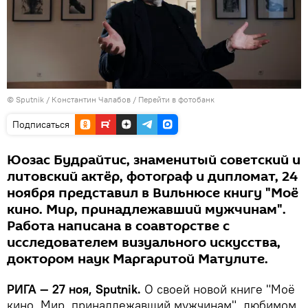
© Sputnik / Константин Чалабов
/
Перейти в фотобанк
Подписаться
Юозас Будрайтис, знаменитый советский и
литовский актёр, фотограф и дипломат, 24
ноября представил в Вильнюсе книгу "Моё
кино. Мир, принадлежавший мужчинам".
Работа написана в соавторстве с
исследователем визуального искусства,
доктором наук Маргаритой Матулите.
РИГА — 27 ноя, Sputnik.
О своей новой книге "Моё
кино. Мир, принадлежавший мужчинам", любимом