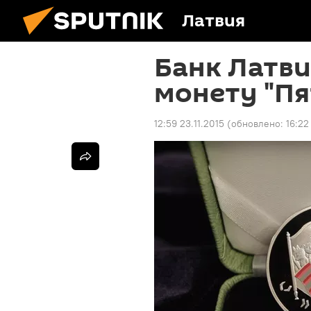
Латвия
Банк Латви
монету "Пя
12:59 23.11.2015
(обновлено:
16:22