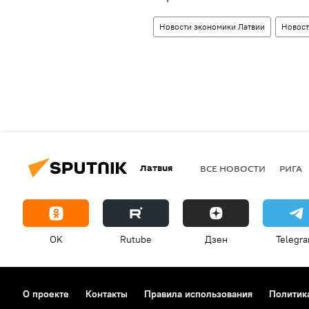
Новости экономики Латвии
Новост
Латвия
ВСЕ НОВОСТИ
РИГА
OK
Rutube
Дзен
Telegr
О проекте
Контакты
Правила использования
Политик