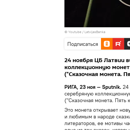
© Youtube / LatvijasBanka
Подписаться
24 ноября ЦБ Латвии 
коллекционную монету "
("Сказочная монета. П
РИГА, 23 ноя — Sputnik.
24
серебряную коллекционную 
("Сказочная монета. Пять 
Это монета открывает но
и любимым в народе сказка
литераторов, ее мотивы ча
одна из тех сказок, котор