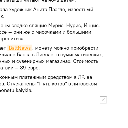
ала художник Анита Паэгле, известный
к.
ены сладко спящие Мурис, Нурис, Инцис,
рсе — они же с мисочками и большими
крепиться.
ает
BaltNews
, монету можно приобрести
филиале Банка в Лиепае, в нумизматических,
жных и сувенирных магазинах. Стоимость
атвии — 39 евро.
аконным платежным средством в ЛР, ее
в. Отчеканены "Пять котов" в литовском
onetu kalykla.