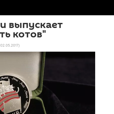
и выпускает
ть котов"
 02.05.2017
)