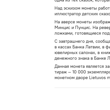
Над эскизом монеты работ
иллюстратор детских сказо
На аверсе монеты изображ
Минцис и Пунцис. На реве
ложками, готовящиеся под
С завтрашнего дня, сообщ
в кассах Банка Латвии, в 
ювелирных салонах, в кни
денежного знака в Банке Л
Данная монета является з
тираж — 10 000 экземпляро
монетном дворе Lietuvos m