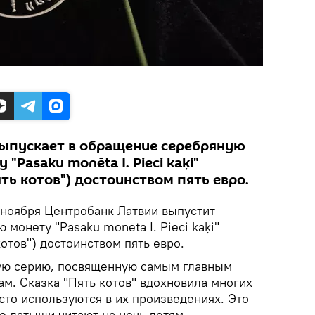
выпускает в обращение серебряную
Pasaku monēta I. Pieci kaķi"
ять котов") достоинством пять евро.
 ноября Центробанк Латвии выпустит
монету "Pasaku monēta I. Pieci kaķi"
котов") достоинством пять евро.
вую серию, посвященную самым главным
м. Сказка "Пять котов" вдохновила многих
сто используются в их произведениях. Это
ые латыши читают на ночь детям.