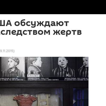
США обсуждают
аследством жертв
19.11.2015
)