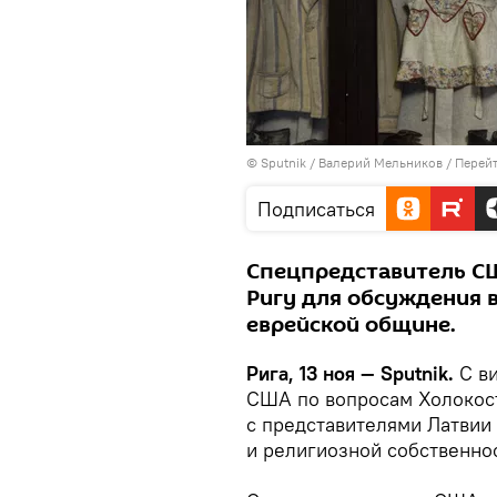
© Sputnik / Валерий Мельников
/
Перейт
Подписаться
Спецпредставитель СШ
Ригу для обсуждения в
еврейской общине.
Рига, 13 ноя — Sputnik.
С в
США по вопросам Холокост
с представителями Латвии
и религиозной собственно