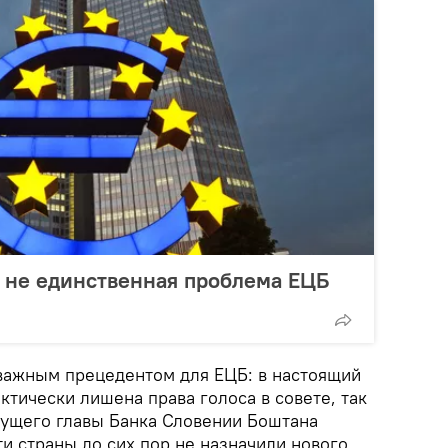
- не единственная проблема ЕЦБ
 важным прецедентом для ЕЦБ: в настоящий
тически лишена права голоса в совете, так
дущего главы Банка Словении Боштана
ти страны до сих пор не назначили нового.