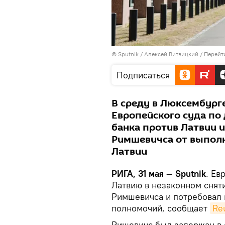
© Sputnik / Алексей Витвицкий
/
Перейт
Подписаться
В среду в Люксембург
Европейского суда по
банка против Латвии и
Римшевичса от выполн
Латвии
РИГА, 31 мая — Sputnik
. Ев
Латвию в незаконном снят
Римшевичса и потребовал 
полномочий, сообщает
Re
Ришевичс был задержан в 