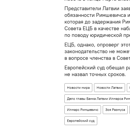
Представители Латвии заяв
обязанности Римшевичса и
которая до задержания Ри
Совета ЕЦБ в качестве наб
по поводу юридической пр
ЕЦБ, однако, опроверг это
законодательство не може
в вопросе членства в Сове
Европейский суд обещал р
не назвал точных сроков.
Новости мира
Новости Латвии
Дело главы Банка Латвии Илмарса Ри
Илмарс Римшевичс
Зоя Размуса
Европейский суд