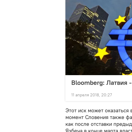
Bloomberg: Латвия 
11 апреля 2018, 20:27
Этот иск может оказаться
момент Словения также фак
как после отставки преды
Язбеча в конце марта влас