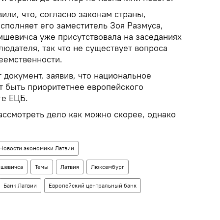
или, что, согласно законам страны,
сполняет его заместитель Зоя Размуса,
мшевичса уже присутствовала на заседаниях
людателя, так что не существует вопроса
еемственности.
т документ, заявив, что национальное
т быть приоритетнее европейского
те ЕЦБ.
ассмотреть дело как можно скорее, однако
Новости экономики Латвии
мшевичса
Темы
Латвия
Люксембург
Банк Латвии
Европейский центральный банк