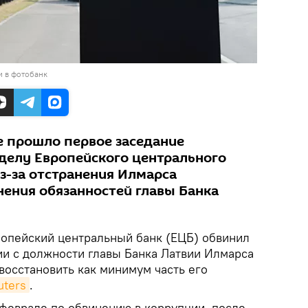
и в фотобанк
е прошло первое заседание
 делу Европейского центрального
з-за отстранения Илмарса
ения обязанностей главы Банка
ропейский центральный банк (ЕЦБ) обвинил
ии с должности главы Банка Латвии Илмарса
восстановить как минимум часть его
uters
.
феврале по обвинению в коррупции, после