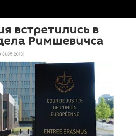
ия встретились в
 дела Римшевичса
8 31.05.2018
)